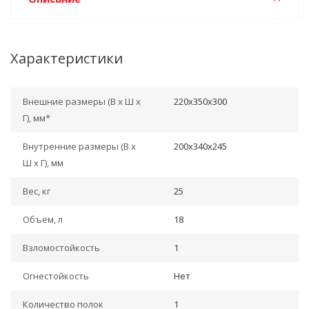
Характеристики
Внешние размеры (В х Ш х
220х350х300
Г), мм*
Внутренние размеры (В х
200х340х245
Ш х Г), мм
Вес, кг
25
Объем, л
18
Взломостойкость
1
Огнестойкость
Нет
Количество полок
1