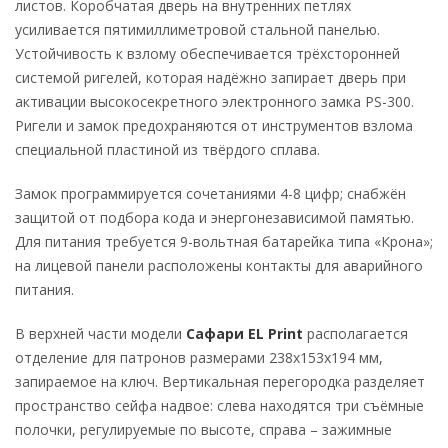
листов. Коробчатая дверь на внутренних петлях
усиливается пятимиллиметровой стальной панелью.
Устойчивость к взлому обеспечивается трёхсторонней
системой ригелей, которая надёжно запирает дверь при
активации высокосекретного электронного замка PS-300.
Ригели и замок предохраняются от инструментов взлома
специальной пластиной из твёрдого сплава.
Замок программируется сочетаниями 4-8 цифр; снабжён
защитой от подбора кода и энергонезависимой памятью.
Для питания требуется 9-вольтная батарейка типа «Крона»;
на лицевой панели расположены контакты для аварийного
питания.
В верхней части модели
Сафари EL Print
располагается
отделение для патронов размерами 238x153x194 мм,
запираемое на ключ. Вертикальная перегородка разделяет
пространство сейфа надвое: слева находятся три съёмные
полочки, регулируемые по высоте, справа – зажимные