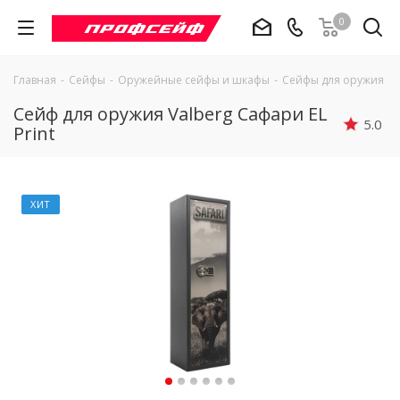
0
Главная
-
Сейфы
-
Оружейные сейфы и шкафы
-
Сейфы для оружия Va
Сейф для оружия Valberg Сафари EL
5.0
Print
ХИТ