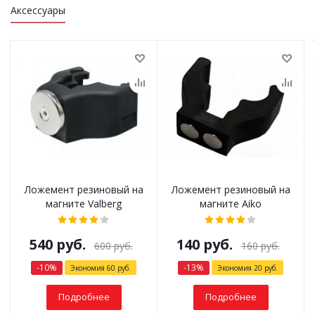
Аксессуары
Ложемент резиновый на
Ложемент резиновый на
магните Valberg
магните Aiko
540
руб.
140
руб.
600
руб.
160
руб.
-
10
%
-
13
%
Экономия
60
руб.
Экономия
20
руб.
Подробнее
Подробнее