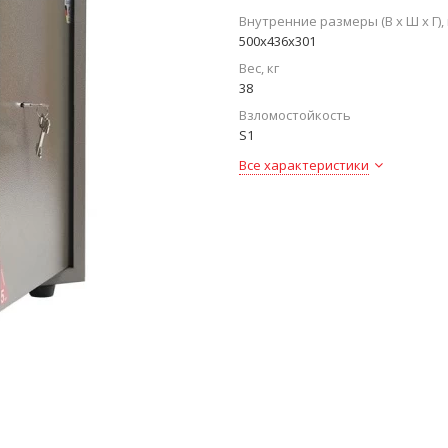
Внутренние размеры (В х Ш х Г),
500x436x301
Вес, кг
38
Взломостойкость
S1
Все характеристики