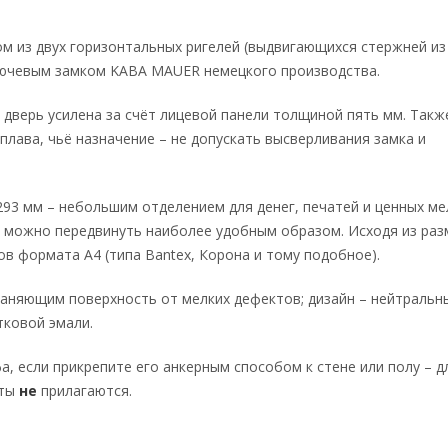
 из двух горизонтальных ригелей (выдвигающихся стержней из
ключевым замком KABA MAUER немецкого производства.
 дверь усилена за счёт лицевой панели толщиной пять мм. Такж
плава, чьё назначение – не допускать высверливания замка и
3 мм – небольшим отделением для денег, печатей и ценных ме
ю можно передвинуть наиболее удобным образом. Исходя из ра
в формата А4 (типа Bantex, Корона и тому подобное).
няющим поверхность от мелких дефектов; дизайн – нейтральны
ковой эмали.
, если прикрепите его анкерным способом к стене или полу – д
лты
не
прилагаются.