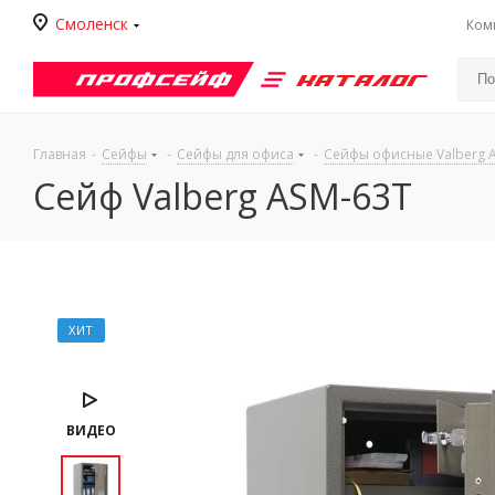
Смоленск
Ком
Каталог
Главная
-
Сейфы
-
Сейфы для офиса
-
Сейфы офисные Valberg 
Сейф Valberg ASM-63Т
ХИТ
ВИДЕО