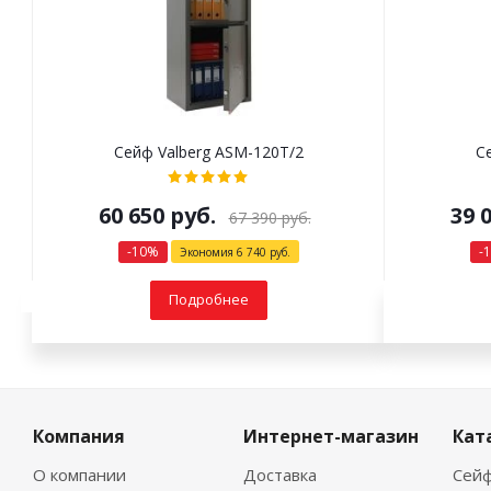
Сейф Valberg ASM-120Т/2
С
60 650
руб.
39 
67 390
руб.
-
10
%
-
1
Экономия
6 740
руб.
Подробнее
Компания
Интернет-магазин
Кат
О компании
Доставка
Сейф