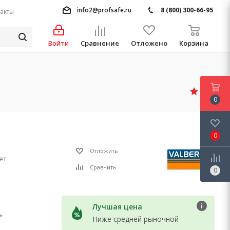
info2@profsafe.ru
8 (800) 300-66-95
акты
Войти
Сравнение
Отложено
Корзина
4.8
0
0
Отложить
ет
Сравнить
0
Лучшая цена
*
Ниже средней рыночной