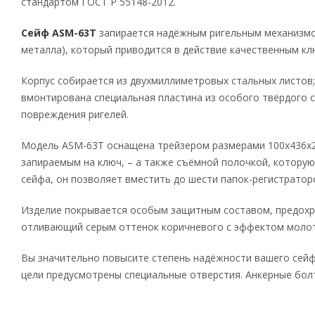
стандартом ГОСТ Р 55148-2012.
Сейф ASM-63Т
запирается надёжным ригельным механизмом
металла), который приводится в действие качественным 
Корпус собирается из двухмиллиметровых стальных листов;
вмонтирована специальная пластина из особого твёрдого с
повреждения ригелей.
Модель ASM-63Т оснащена трейзером размерами 100х436х29
запираемым на ключ, – а также съёмной полочкой, котору
сейфа, он позволяет вместить до шести папок-регистраторо
Изделие покрывается особым защитным составом, предохра
отливающий серым оттенок коричневого с эффектом молот
Вы значительно повысите степень надёжности вашего сейфа
цели предусмотрены специальные отверстия. Анкерные бо