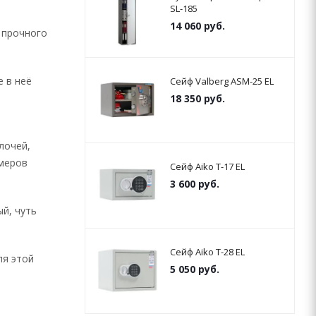
SL-185
14 060
руб.
 прочного
е в неё
Сейф Valberg ASM-25 EL
18 350
руб.
лочей,
змеров
Сейф Aiko T-17 EL
3 600
руб.
й, чуть
Сейф Aiko T-28 EL
ля этой
5 050
руб.