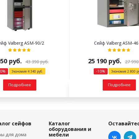
ейф Valberg ASM-90/2
Сейф Valberg ASM-46
050
руб.
25 190
руб.
43 390
руб.
27 990
0
%
-
10
%
Экономия
4 340
руб.
Экономия
2 800
ру
Подробнее
Подробнее
алог сейфов
Каталог
Оставайтес
оборудования и
ы для дома
мебели