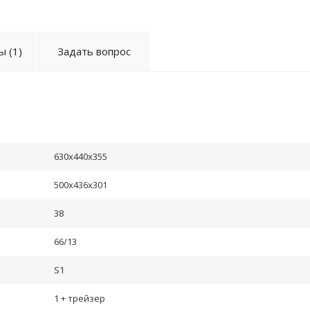
ы
(1)
Задать вопрос
630x440x355
500x436x301
38
66/13
S1
1 + трейзер