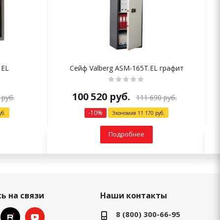
 EL
Сейф Valberg ASM-165Т.EL графит
100 520
руб.
руб.
111 690
руб.
-
10
%
б.
Экономия
11 170
руб.
Подробнее
ь на связи
Наши контакты
8 (800) 300-66-95