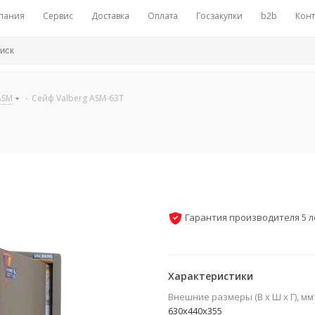
пания
Сервис
Доставка
Оплата
Госзакупки
b2b
Конт
ASM
-
Сейф Valberg ASM-63Т
Гарантия производителя 5 л
Характеристики
Внешние размеры (В х Ш х Г), мм
630x440x355